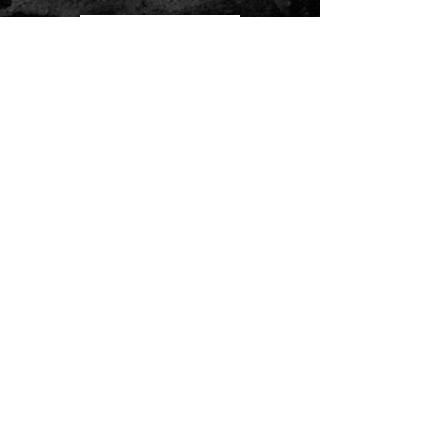
weiterlesen
Stefan war zu Gast beim Ohrnuschel Podcast
und plaudert unter anderem über sein erstes
skurriles Konzert in einem Bio-Gemüseladen..