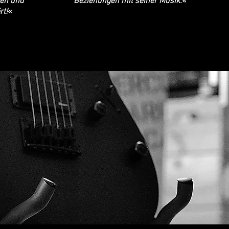
nen und
Beziehungen mit seiner Musik.
«
rt!
«