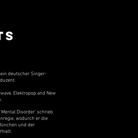
TS
ein deutscher Singer-
duzent.
thwave, Elektropop and New
.
Mental Disorder' schrieb
enregie, wodurch er die
 München und der
hielt.